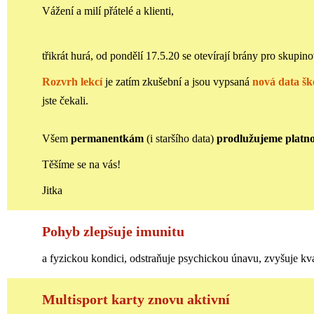
Vážení a milí přátelé a klienti,
třikrát hurá, od pondělí 17.5.20 se otevírají brány pro skupin
Rozvrh lekcí
je zatím zkušební a jsou vypsaná
nová data šk
jste čekali.
Všem
permanentkám
(i staršího data)
prodlužujeme platno
Těšíme se na vás!
Jitka
Pohyb zlepšuje imunitu
a fyzickou kondici, odstraňuje psychickou únavu, zvyšuje kva
Multisport karty znovu aktivní