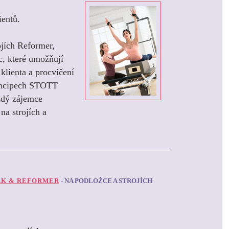
ientů.
ojích Reformer,
ac, které umožňují
klienta a procvičení
rincipech STOTT
ždý zájemce
na strojích a
K & REFORMER
- NA PODLOŽCE A STROJÍCH