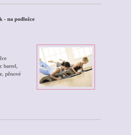
k - na podložce
žce
 barrel,
le, pěnové