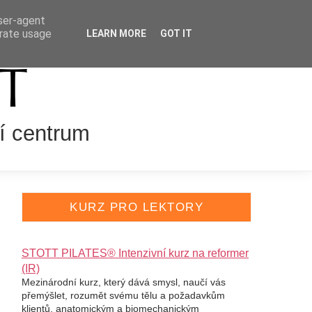
user-agent
VÁNÍ LEKTORŮ
ENGLISH
erate usage
LEARN MORE
GOT IT
í centrum
KURZ PRO LEKTORY
STOTT PILATES® Intenzivní kurz na reformer
(IR)
Mezinárodní kurz, který dává smysl, naučí vás
přemýšlet, rozumět svému tělu a požadavkům
klientů, anatomickým a biomechanickým