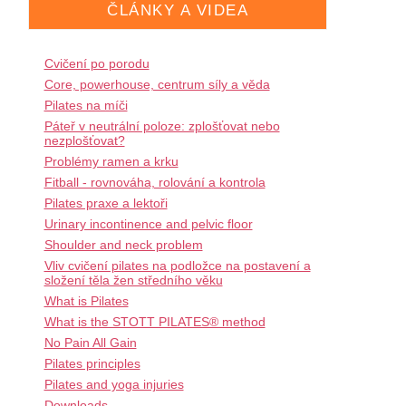
ČLÁNKY A VIDEA
Cvičení po porodu
Core, powerhouse, centrum síly a věda
Pilates na míči
Páteř v neutrální poloze: zplošťovat nebo
nezplošťovat?
Problémy ramen a krku
Fitball - rovnováha, rolování a kontrola
Pilates praxe a lektoři
Urinary incontinence and pelvic floor
Shoulder and neck problem
Vliv cvičení pilates na podložce na postavení a
složení těla žen středního věku
What is Pilates
What is the STOTT PILATES® method
No Pain All Gain
Pilates principles
Pilates and yoga injuries
Downloads