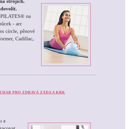
na strojích.
dovolit.
T PILATES
®
na
ůcek - arc
ess circle, pěnové
eformer, Cadillac,
EHAB PRO ZDRAVÁ ZÁDA A KRK
u a
pracovat