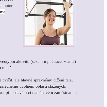
že nutné
rma
ereotypní aktivitu (sezení u počítace, v autě)
m místě.
ě cvičit, ale hlavně správnému držení těla,
následnému uvolnění oblastí stažených.
out při sedavém či namáhavém zaměstnání a