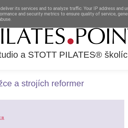
eliver its services and to analyze traffic. Your IP address and 
NÍ SYSTÉM
SLUŽBY
LEKCE
KALENDÁŘ AKCÍ
VZDĚLÁ
ormance and security metrics to ensure quality of service, gen
abuse.
Studio a STOTT PILATES® školíc
ce a strojích reformer
ER