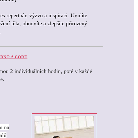
es repertoár, výzvu a inspiraci. Uvidíte
žení těla, obnovíte a zlepšíte přirozený
.
 DNO A CORE
ou 2 individuálních hodin, poté v každé
me.
ím na
valů