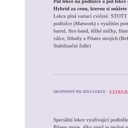
Půl lekce na podložce a půl lekce 
Hybrid za cenu, kterou si můžete 
Lekce plná variací cvičení STOT
podložce (Matwork) s využitím pom
barrel, flex-band, těžké míčky, fitn
válce, fitbally a Pilates strojích (R
Stabilizační židle)
SKUPINOVÉ PILATES LEKCE -
EXTRA R
Speciální lekce využívající podložk
Pilates stroje, díky nimž je možné 