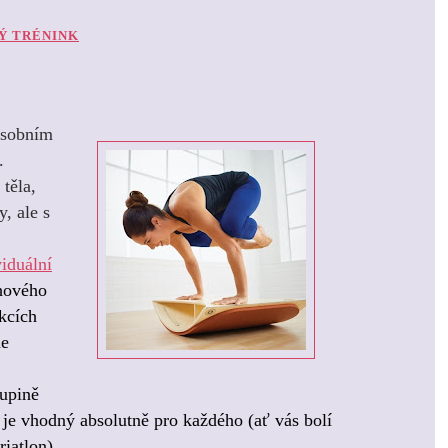
Ý TRÉNINK
osobním
.
těla,
y, ale s
viduální
hového
ekcích
me
kupině
je vhodný absolutně pro každého (ať vás bolí
riatlon)