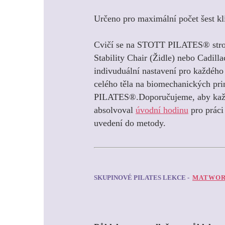
Určeno pro maximální počet šest kl
Cvičí se na STOTT PILATES
®
str
Stability Chair (Židle) nebo Cadill
indivuduální nastavení pro každého 
celého těla na biomechanických p
PILATES
®.
Doporučujeme, aby ka
absolvoval
úvodní hodinu
pro práci 
uvedení do metody.
SKUPINOVÉ PILATES LEKCE -
MATWOR