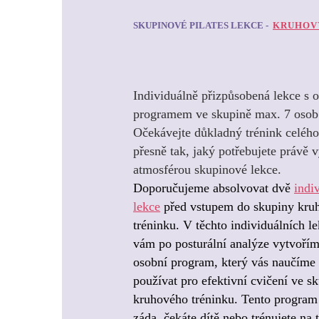
SKUPINOVÉ PILATES LEKCE -
KRUHOV
Individuálně přizpůsobená lekce s 
programem ve skupině max. 7 osob
Očekávejte důkladný trénink celého 
přesně tak, jaký potřebujete právě v
atmosférou skupinové lekce.
Doporučujeme absolvovat dvě
indi
lekce
před vstupem do skupiny kru
tréninku. V těchto individuálních l
vám po posturální analýze vytvoří
osobní program, který vás naučíme
používat pro efektivní cvičení ve s
kruhového tréninku. Tento program 
záda, čekáte dítě nebo trénujete na t