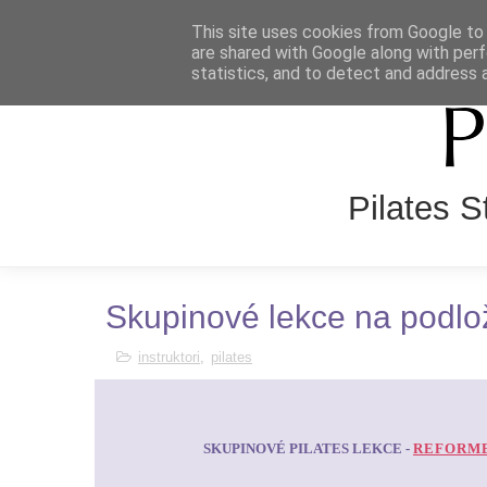
This site uses cookies from Google to d
HOME
O NÁS
REZERVAČ
are shared with Google along with perf
statistics, and to detect and address 
Pilates 
Skupinové lekce na podlož
instruktori
,
pilates
SKUPINOVÉ PILATES LEKCE -
REFORM