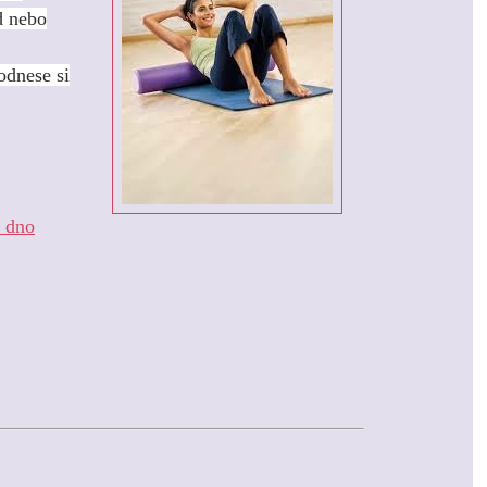
d nebo
odnese si
 dno