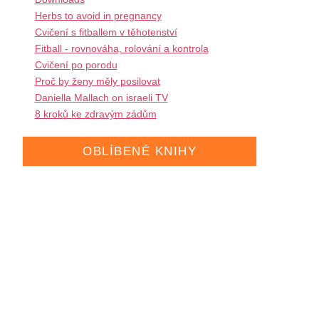
Herbs to avoid in pregnancy
Cvičení s fitballem v těhotenství
Fitball - rovnováha, rolování a kontrola
Cvičení po porodu
Proč by ženy měly posilovat
Daniella Mallach on israeli TV
8 kroků ke zdravým zádům
OBLÍBENÉ KNIHY